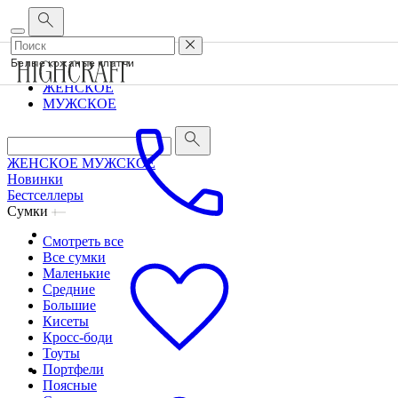
Корпоративным клиентам
•
О бренде
•
Сервис
Белые кожаные клатчи
ЖЕНСКОЕ
МУЖСКОЕ
ЖЕНСКОЕ
МУЖСКОЕ
Новинки
Бестселлеры
Сумки
Смотреть все
Все сумки
Маленькие
Средние
Большие
Кисеты
Кросс-боди
Тоуты
Портфели
Поясные