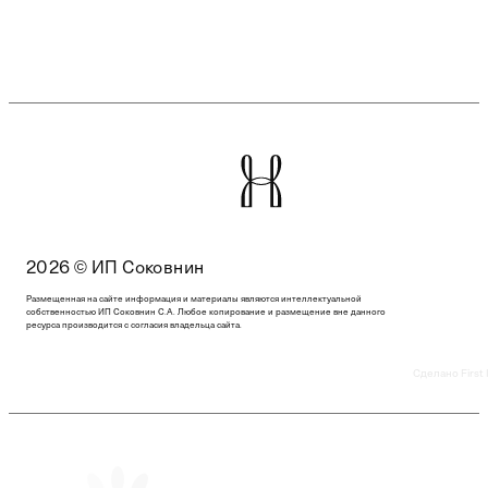
2026 © ИП Соковнин
Размещенная на сайте информация и материалы являются интеллектуальной
собственностью ИП Соковнин С.А. Любое копирование и размещение вне данного
ресурса производится с согласия владельца сайта.
Сделано First 