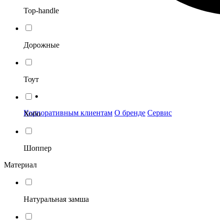
Top-handle
Дорожные
Тоут
Корпоративным клиентам
О бренде
Сервис
Хобо
Шоппер
Материал
Натуральная замша