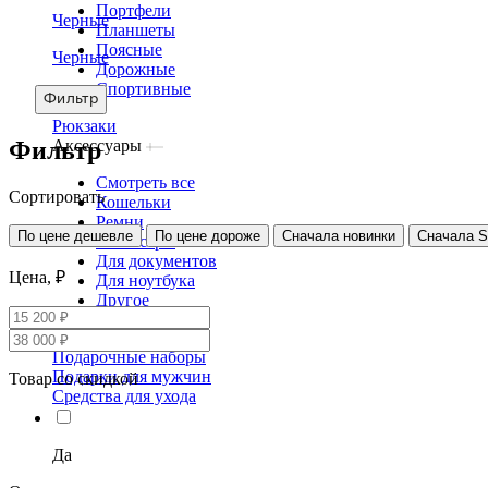
Портфели
Черные
Планшеты
Поясные
Черные
Дорожные
Спортивные
Фильтр
Рюкзаки
Фильтр
Аксессуары
Смотреть все
Сортировать
Кошельки
Ремни
По цене дешевле
По цене дороже
Сначала новинки
Сначала 
Несессеры
Для документов
Цена, ₽
Для ноутбука
Другое
Сертификаты
Подарочные наборы
Подарки для мужчин
Товар со скидкой
Средства для ухода
Да