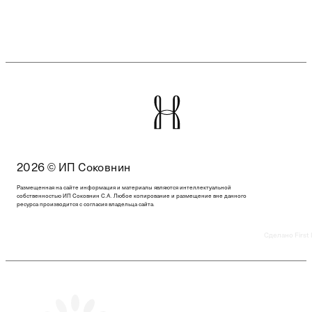
2026 © ИП Соковнин
Размещенная на сайте информация и материалы являются интеллектуальной
собственностью ИП Соковнин С.А. Любое копирование и размещение вне данного
ресурса производится с согласия владельца сайта.
Сделано First 