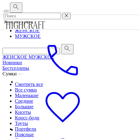
Корпоративным клиентам
•
О бренде
•
Сервис
Женские сумки
ЖЕНСКОЕ
МУЖСКОЕ
ЖЕНСКОЕ
МУЖСКОЕ
Новинки
Бестселлеры
Сумки
Смотреть все
Все сумки
Маленькие
Средние
Большие
Кисеты
Кросс-боди
Тоуты
Портфели
Поясные