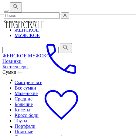
Корпоративным клиентам
•
О бренде
•
Сервис
Кожаные рюкзаки
ЖЕНСКОЕ
МУЖСКОЕ
ЖЕНСКОЕ
МУЖСКОЕ
Новинки
Бестселлеры
Сумки
Смотреть все
Все сумки
Маленькие
Средние
Большие
Кисеты
Кросс-боди
Тоуты
Портфели
Поясные